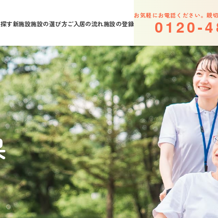
お気軽にお電話ください。親
0
1
2
0
-
4
を探す
新施設
施設の選び方
ご入居の流れ
施設の登録
果