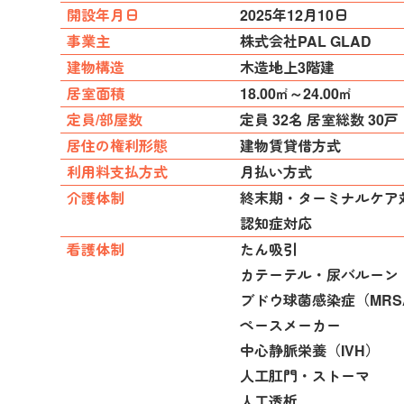
開設年月日
2025年12月10日
事業主
株式会社PAL GLAD
建物構造
木造地上3階建
居室面積
18.00㎡～24.00㎡
定員/部屋数
定員 32名 居室総数 30戸
居住の権利形態
建物賃貸借方式
利用料支払方式
月払い方式
介護体制
終末期・ターミナルケア
認知症対応
看護体制
たん吸引
カテーテル・尿バルーン
ブドウ球菌感染症（MRS
ペースメーカー
中心静脈栄養（IVH）
人工肛門・ストーマ
人工透析