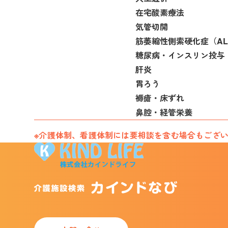
在宅酸素療法
気管切開
筋萎縮性側索硬化症（AL
糖尿病・インスリン投与
肝炎
胃ろう
褥瘡・床ずれ
鼻腔・経管栄養
※介護体制、看護体制には要相談を含む場合もござ