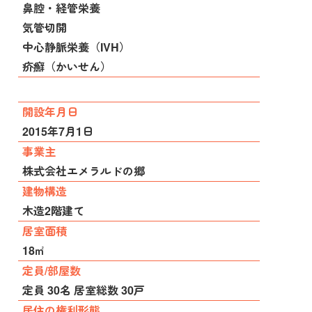
鼻腔・経管栄養
気管切開
中心静脈栄養（IVH）
疥癬（かいせん）
開設年月日
2015年7月1日
事業主
株式会社エメラルドの郷
建物構造
木造2階建て
居室面積
18㎡
定員/部屋数
定員 30名 居室総数 30戸
居住の権利形態