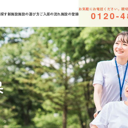
お気軽にお電話ください。親
0
1
2
0
-
4
を探す
新施設
施設の選び方
ご入居の流れ
施設の登録
果