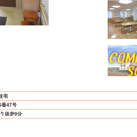
住宅
番47号
り徒歩9分