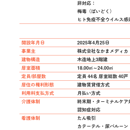
非対応：
梅毒（ばいどく）
ヒト免疫不全ウイルス感染
開設年月日
2025年4月25日
事業主
株式会社なかまメディカ
建物構造
木造地上3階建
居室面積
18.00㎡～24.00㎡
定員/部屋数
定員 44名 居室総数 40戸
居住の権利形態
建物賃貸借方式
利用料支払方式
月払い方式
介護体制
終末期・ターミナルケア
認知症対応
看護体制
たん吸引
カテーテル・尿バルーン