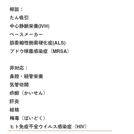
相談：
たん吸引
中心静脈栄養(IVH)
ペースメーカー
筋委縮性側索硬化症(ALS)
ブドウ球菌感染症（MRSA）
非対応：
鼻腔・経管栄養
気管切開
疥癬（かいせん）
肝炎
結核
梅毒（ばいどく）
ヒト免疫不全ウイルス感染症（HIV）