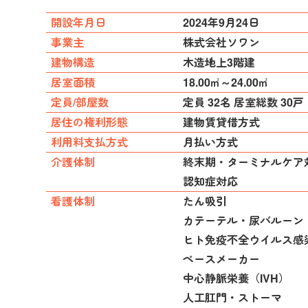
開設年月日
2024年9月24日
事業主
株式会社ソワン
建物構造
木造地上3階建
居室面積
18.00㎡～24.00㎡
定員/部屋数
定員 32名 居室総数 30戸
居住の権利形態
建物賃貸借方式
利用料支払方式
月払い方式
介護体制
終末期・ターミナルケア
認知症対応
看護体制
たん吸引
カテーテル・尿バルーン
ヒト免疫不全ウイルス感染
ペースメーカー
中心静脈栄養（IVH）
人工肛門・ストーマ