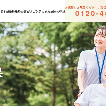
お気軽にお電話ください。親
0
1
2
0
-
4
を探す
新施設
施設の選び方
ご入居の流れ
施設の登録
果