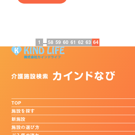
1
...
58
59
60
61
62
63
64
TOP
施設を探す
新施設
施設の選び方